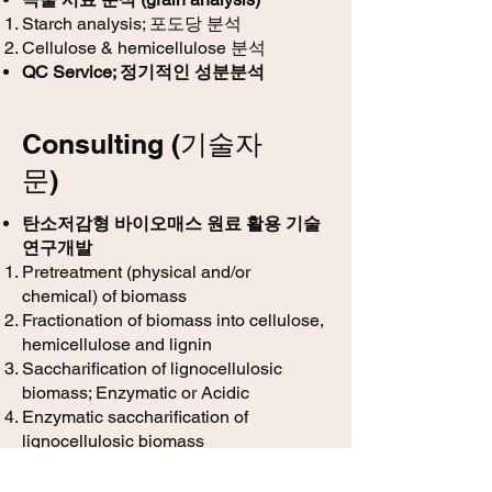
Starch analysis; 포도당 분석​
Cellulose & hemicellulose 분석
QC Service; 정기적인 성분분석
Consulting (기술자
문)
탄소저감형 바이오매스 원료 활용 기술
연구개발
Pretreatment (physical and/or
chemical) of biomass
Fractionation of biomass into cellulose,
hemicellulose and lignin
Saccharification of lignocellulosic
biomass; Enzymatic or Acidic
Enzymatic saccharification of
lignocellulosic biomass
Fermentation of cellulose; 셀룰로스 원
료 발효 기술