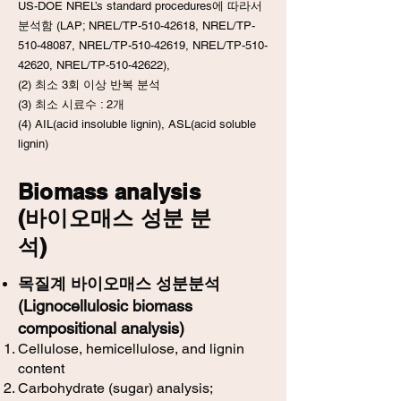
US-DOE NREL’s standard procedures에 따라서
분석함 (LAP; NREL/TP-510-42618, NREL/TP-
510-48087, NREL/TP-510-42619, NREL/TP-510-
42620, NREL/TP-510-42622),
(2) 최소 3회 이상 반복 분석
(3) 최소 시료수 : 2개
(4) AIL(acid insoluble lignin), ASL(acid soluble
lignin)
Biomass analysis
(바이오매스 성분 분
석)
목질계 바이오매스 성분분석
(Lignocellulosic biomass
compositional analysis)
Cellulose, hemicellulose, and lignin
content
Carbohydrate (sugar) analysis;